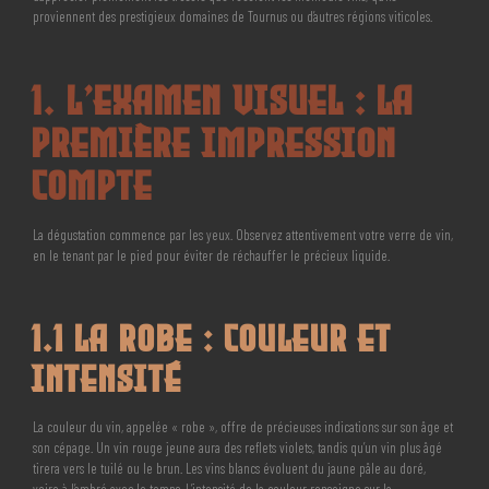
proviennent des prestigieux domaines de Tournus ou d’autres régions viticoles.
1. L’Examen Visuel : La
Première Impression
Compte
La dégustation commence par les yeux. Observez attentivement votre verre de vin,
en le tenant par le pied pour éviter de réchauffer le précieux liquide.
1.1 La Robe : Couleur et
Intensité
La couleur du vin, appelée « robe », offre de précieuses indications sur son âge et
son cépage. Un vin rouge jeune aura des reflets violets, tandis qu’un vin plus âgé
tirera vers le tuilé ou le brun. Les vins blancs évoluent du jaune pâle au doré,
voire à l’ambré avec le temps. L’intensité de la couleur renseigne sur la