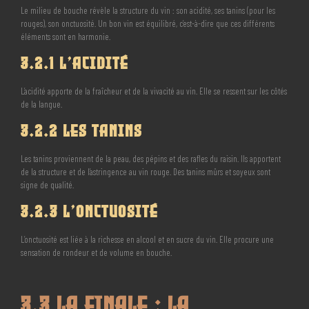
Le milieu de bouche révèle la structure du vin : son acidité, ses tanins (pour les
rouges), son onctuosité. Un bon vin est équilibré, c’est-à-dire que ces différents
éléments sont en harmonie.
3.2.1 L’Acidité
L’acidité apporte de la fraîcheur et de la vivacité au vin. Elle se ressent sur les côtés
de la langue.
3.2.2 Les Tanins
Les tanins proviennent de la peau, des pépins et des rafles du raisin. Ils apportent
de la structure et de l’astringence au vin rouge. Des tanins mûrs et soyeux sont
signe de qualité.
3.2.3 L’Onctuosité
L’onctuosité est liée à la richesse en alcool et en sucre du vin. Elle procure une
sensation de rondeur et de volume en bouche.
3.3 La Finale : La